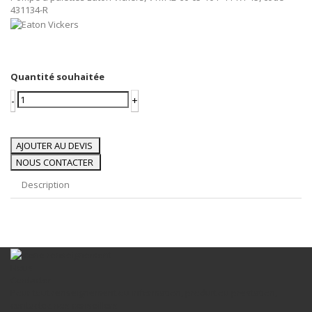
431134-R
Quantité souhaitée
-
+
AJOUTER AU DEVIS
NOUS CONTACTER
Description
Nous
Contacter
Pour tout renseignement ou information, produit ou prestation,
contactez nos conseillers