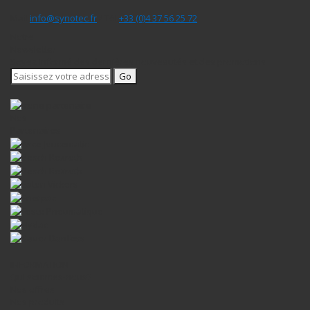
Mail
info@synotec.fr
/ Tél
+33 (0)4 37 56 25 72
Notre
Newsletter
Soyez informé des dernières nouveautés et des promotions
Go
Nos
Partenaires
INFORMATION
Qui sommes-nous?
Nos offres
Nos produits