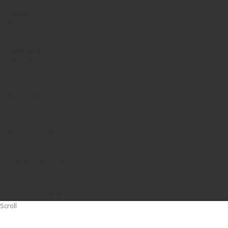
Hydro Leduc
Casappa
Atos
Hydac
TELECHARGEMENT
Catalogues / pdf
Fiches techniques
SUPPORT
Mon compte
Liens utiles
Abécédaire marques
CONTACT
Nous contacter
Besoin d'un devis
Support technique
Questions diverses
Foire aux questions
© 2016 Synotec Industrie. Tous droits réservés -
Nous contacter directement au
+33 (0)4 37 56 25 72
Scroll