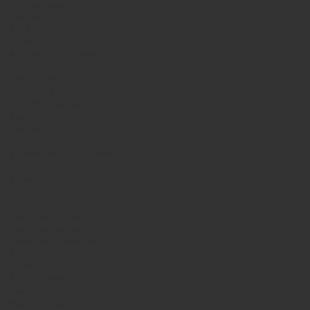
Nos marques
Secteurs
PRODUITS
Pompes hydrauliques
Moteurs hydrauliques
Valves hydrauliques
Vérins hydrauliques
Filtres hydrauliques
Accu hydraulique
Pneumatique
Electrique
SERVICES
Maintenance et réparation
Etude et réalisation
Echange standard
REPARATION
Réparation pompe
Réparation moteur
Réparation servo-valve
MARQUES
Bosch Rexroth
Eaton Vickers
Sauer Danfoss
Parker Denison