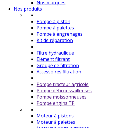
Nos marques
Nos produits
Pompe à piston
Pompe à palettes
Pompe à engrenages
Kit de réparation
Filtre hydraulique
Elément filtrant
Groupe de filtration
Accessoires filtration
Pompe tracteur agricole
Pompe débroussailleuses
Pompe moissonneuses
Pompe engins TP
Moteur à pistons
Moteur à palettes