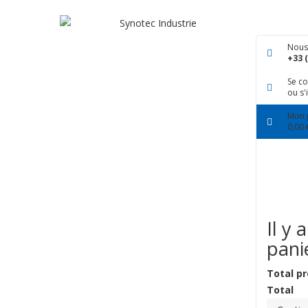
Nous
+33 (
Se c
ou s'
Mon 
0,00 
Il y 
pani
Total pr
Total