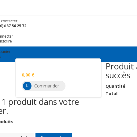
 contacter
0)4 37 56 25 72
onnecter
inscrire
panier
€
Produit 
Aucun produit
succès
0,00 €
Total
Commander
Quantité
Total
a 1 produit dans votre
er.
oduits