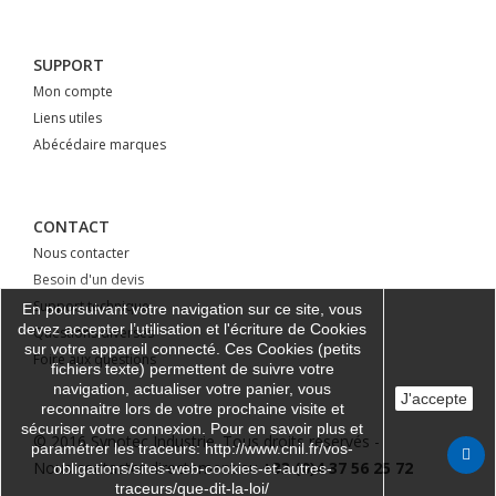
SUPPORT
Mon compte
Liens utiles
Abécédaire marques
CONTACT
Nous contacter
Besoin d'un devis
Support technique
En poursuivant votre navigation sur ce site, vous
devez accepter l’utilisation et l'écriture de Cookies
Questions diverses
sur votre appareil connecté. Ces Cookies (petits
Foire aux questions
fichiers texte) permettent de suivre votre
navigation, actualiser votre panier, vous
J'accepte
reconnaitre lors de votre prochaine visite et
sécuriser votre connexion. Pour en savoir plus et
© 2016 Synotec Industrie. Tous droits réservés -
paramétrer les traceurs: http://www.cnil.fr/vos-
Nous contacter directement au
+33 (0)4 37 56 25 72
obligations/sites-web-cookies-et-autres-
traceurs/que-dit-la-loi/