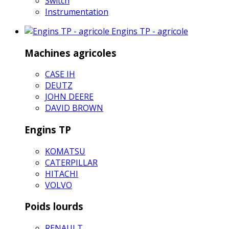
Switch
Instrumentation
Engins TP - agricole
Machines agricoles
CASE IH
DEUTZ
JOHN DEERE
DAVID BROWN
Engins TP
KOMATSU
CATERPILLAR
HITACHI
VOLVO
Poids lourds
RENAULT