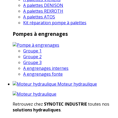
A palettes DENISON
A palettes REXROTH
A palettes ATOS
Kit réparation pompe à palettes
Pompes à engrenages
Groupe 1
Groupe 2
Groupe 3
A engrenages internes
A engrenages fonte
Moteur hydraulique
Retrouvez chez
SYNOTEC INDUSTRIE
toutes nos
solutions hydrauliques
.