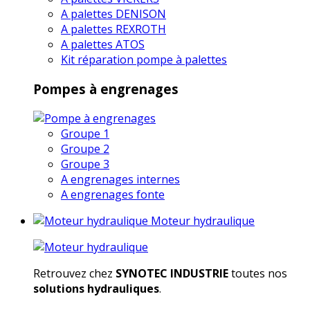
A palettes DENISON
A palettes REXROTH
A palettes ATOS
Kit réparation pompe à palettes
Pompes à engrenages
Groupe 1
Groupe 2
Groupe 3
A engrenages internes
A engrenages fonte
Moteur hydraulique
Retrouvez chez
SYNOTEC INDUSTRIE
toutes nos
solutions hydrauliques
.