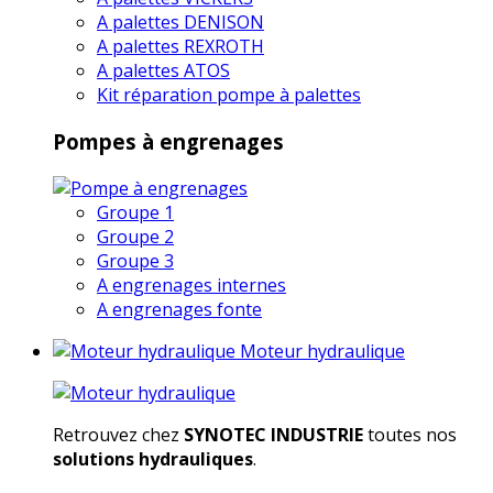
A palettes DENISON
A palettes REXROTH
A palettes ATOS
Kit réparation pompe à palettes
Pompes à engrenages
Groupe 1
Groupe 2
Groupe 3
A engrenages internes
A engrenages fonte
Moteur hydraulique
Retrouvez chez
SYNOTEC INDUSTRIE
toutes nos
solutions hydrauliques
.