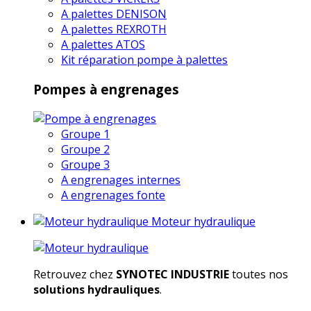
A palettes DENISON
A palettes REXROTH
A palettes ATOS
Kit réparation pompe à palettes
Pompes à engrenages
Groupe 1
Groupe 2
Groupe 3
A engrenages internes
A engrenages fonte
Moteur hydraulique
Retrouvez chez
SYNOTEC INDUSTRIE
toutes nos
solutions hydrauliques
.