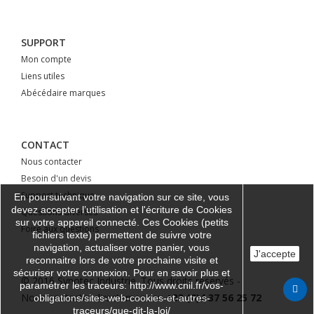
SUPPORT
Mon compte
Liens utiles
Abécédaire marques
CONTACT
Nous contacter
Besoin d'un devis
Support technique
En poursuivant votre navigation sur ce site, vous
devez accepter l’utilisation et l'écriture de Cookies
Questions diverses
sur votre appareil connecté. Ces Cookies (petits
Foire aux questions
fichiers texte) permettent de suivre votre
navigation, actualiser votre panier, vous
J'accepte
reconnaitre lors de votre prochaine visite et
sécuriser votre connexion. Pour en savoir plus et
© 2016 Synotec Industrie. Tous droits réservés -
paramétrer les traceurs: http://www.cnil.fr/vos-
Nous contacter directement au
+33 (0)4 37 56 25 72
obligations/sites-web-cookies-et-autres-
traceurs/que-dit-la-loi/