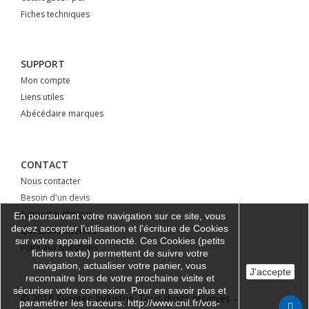
Fiches techniques
SUPPORT
Mon compte
Liens utiles
Abécédaire marques
CONTACT
Nous contacter
Besoin d'un devis
Support technique
En poursuivant votre navigation sur ce site, vous
devez accepter l’utilisation et l'écriture de Cookies
Questions diverses
sur votre appareil connecté. Ces Cookies (petits
Foire aux questions
fichiers texte) permettent de suivre votre
navigation, actualiser votre panier, vous
J'accepte
reconnaitre lors de votre prochaine visite et
sécuriser votre connexion. Pour en savoir plus et
© 2016 Synotec Industrie. Tous droits réservés -
paramétrer les traceurs: http://www.cnil.fr/vos-