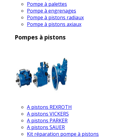
Pompe à palettes
Pompe à engrenages
Pompe à pistons radiaux
Pompe à pistons axiaux
Pompes à pistons
A pistons REXROTH
A pistons VICKERS
A pistons PARKER
A pistons SAUER
Kit réparation pompe à pistons