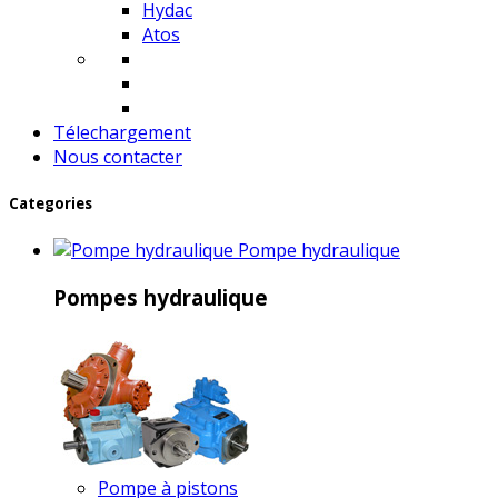
Hydac
Atos
Télechargement
Nous contacter
Categories
Pompe hydraulique
Pompes hydraulique
Pompe à pistons