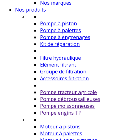
Nos marques
Nos produits
Pompe à piston
Pompe à palettes
Pompe à engrenages
Kit de réparation
Filtre hydraulique
Elément filtrant
Groupe de filtration
Accessoires filtration
Pompe tracteur agricole
Pompe débroussailleuses
Pompe moissonneuses
Pompe engins TP
Moteur à pistons
Moteur à palettes