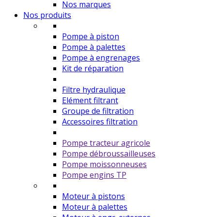
Nos marques
Nos produits
Pompe à piston
Pompe à palettes
Pompe à engrenages
Kit de réparation
Filtre hydraulique
Elément filtrant
Groupe de filtration
Accessoires filtration
Pompe tracteur agricole
Pompe débroussailleuses
Pompe moissonneuses
Pompe engins TP
Moteur à pistons
Moteur à palettes