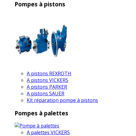
Pompes à pistons
A pistons REXROTH
A pistons VICKERS
A pistons PARKER
A pistons SAUER
Kit réparation pompe à pistons
Pompes à palettes
A palettes VICKERS