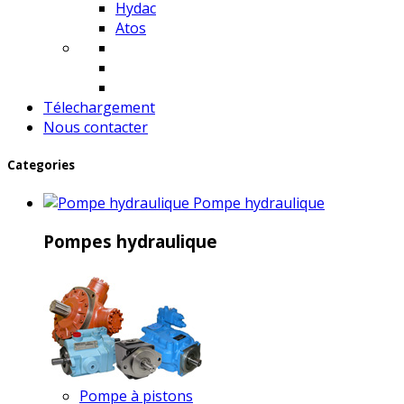
Hydac
Atos
Télechargement
Nous contacter
Categories
Pompe hydraulique
Pompes hydraulique
Pompe à pistons