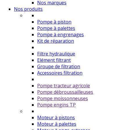
Nos marques
Nos produits
Pompe à piston
Pompe à palettes
Pompe à engrenages
Kit de réparation
Filtre hydraulique
Elément filtrant
Groupe de filtration
Accessoires filtration
Pompe tracteur agricole
Pompe débroussailleuses
Pompe moissonneuses
Pompe engins TP
Moteur à pistons
Moteur à palettes