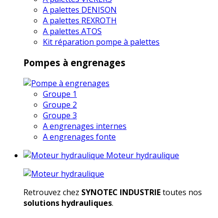
A palettes DENISON
A palettes REXROTH
A palettes ATOS
Kit réparation pompe à palettes
Pompes à engrenages
Groupe 1
Groupe 2
Groupe 3
A engrenages internes
A engrenages fonte
Moteur hydraulique
Retrouvez chez
SYNOTEC INDUSTRIE
toutes nos
solutions hydrauliques
.