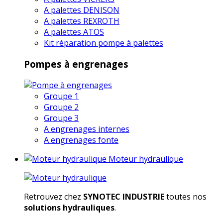
A palettes DENISON
A palettes REXROTH
A palettes ATOS
Kit réparation pompe à palettes
Pompes à engrenages
Groupe 1
Groupe 2
Groupe 3
A engrenages internes
A engrenages fonte
Moteur hydraulique
Retrouvez chez
SYNOTEC INDUSTRIE
toutes nos
solutions hydrauliques
.