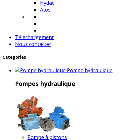
Hydac
Atos
Télechargement
Nous contacter
Categories
Pompe hydraulique
Pompes hydraulique
Pompe à pistons