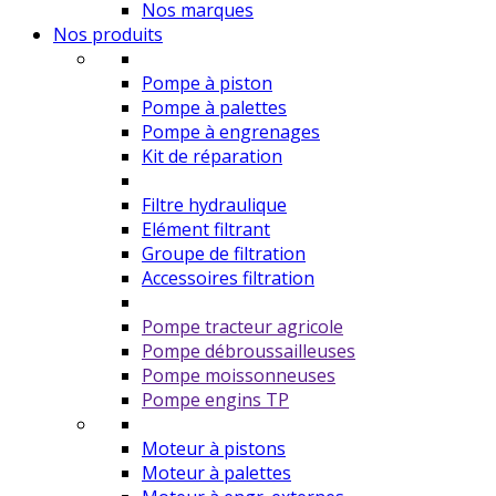
Nos marques
Nos produits
Pompe à piston
Pompe à palettes
Pompe à engrenages
Kit de réparation
Filtre hydraulique
Elément filtrant
Groupe de filtration
Accessoires filtration
Pompe tracteur agricole
Pompe débroussailleuses
Pompe moissonneuses
Pompe engins TP
Moteur à pistons
Moteur à palettes