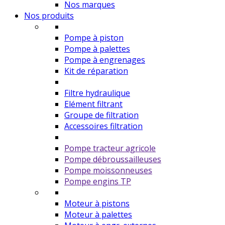
Nos marques
Nos produits
Pompe à piston
Pompe à palettes
Pompe à engrenages
Kit de réparation
Filtre hydraulique
Elément filtrant
Groupe de filtration
Accessoires filtration
Pompe tracteur agricole
Pompe débroussailleuses
Pompe moissonneuses
Pompe engins TP
Moteur à pistons
Moteur à palettes