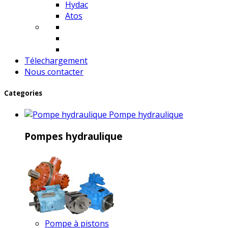
Hydac
Atos
Télechargement
Nous contacter
Categories
Pompe hydraulique
Pompes hydraulique
Pompe à pistons