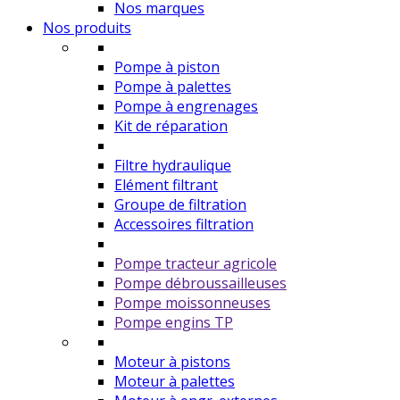
Nos marques
Nos produits
Pompe à piston
Pompe à palettes
Pompe à engrenages
Kit de réparation
Filtre hydraulique
Elément filtrant
Groupe de filtration
Accessoires filtration
Pompe tracteur agricole
Pompe débroussailleuses
Pompe moissonneuses
Pompe engins TP
Moteur à pistons
Moteur à palettes