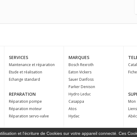
SERVICES
MARQUES
TEL
Maintenance et réparation
Bosch Rexroth
Cata
Etude et réalisation
Eaton Vickers
Fich
Echange standard
Sauer Danfoss
Parker Denison
REPARATION
SUP
Hydro Leduc
Réparation pompe
Casappa
Mon 
Réparation moteur
Atos
Liens
Réparation servo-valve
Hydac
Abéc
ilisation et l'écriture de Cookies sur votre appareil connecté. Ces Cooki