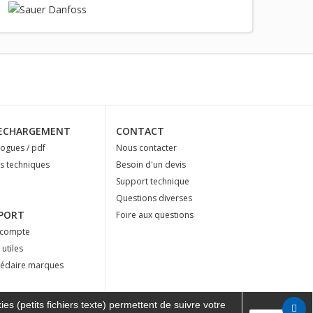
ECHARGEMENT
CONTACT
logues / pdf
Nous contacter
es techniques
Besoin d'un devis
Support technique
Questions diverses
PORT
Foire aux questions
compte
 utiles
édaire marques
es (petits fichiers texte) permettent de suivre votre