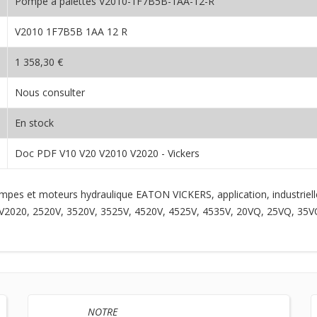
Pompe à palettes V2010-1F7B5B-1AA-12-R
V2010 1F7B5B 1AA 12 R
1 358,30 €
Nous consulter
En stock
Doc PDF V10 V20 V2010 V2020 - Vickers
ompes et moteurs hydraulique EATON VICKERS, application, industriel
10, V2020, 2520V, 3520V, 3525V, 4520V, 4525V, 4535V, 20VQ, 25VQ, 
NOTRE