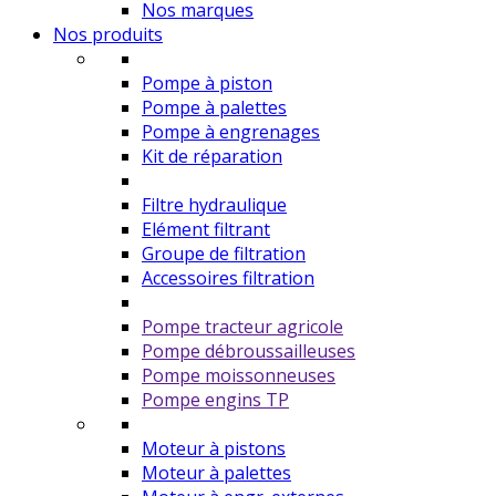
Nos marques
Nos produits
Pompe à piston
Pompe à palettes
Pompe à engrenages
Kit de réparation
Filtre hydraulique
Elément filtrant
Groupe de filtration
Accessoires filtration
Pompe tracteur agricole
Pompe débroussailleuses
Pompe moissonneuses
Pompe engins TP
Moteur à pistons
Moteur à palettes