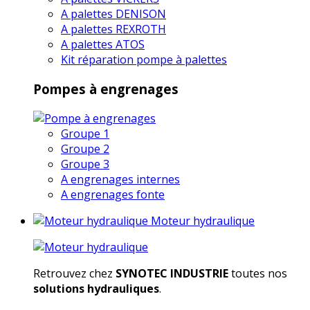
A palettes DENISON
A palettes REXROTH
A palettes ATOS
Kit réparation pompe à palettes
Pompes à engrenages
Groupe 1
Groupe 2
Groupe 3
A engrenages internes
A engrenages fonte
Moteur hydraulique
Retrouvez chez
SYNOTEC INDUSTRIE
toutes nos
solutions hydrauliques
.