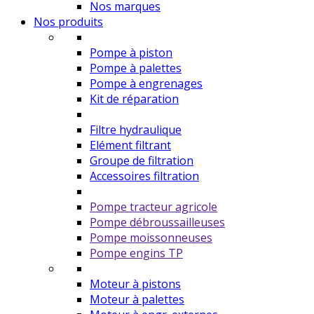
Nos marques
Nos produits
Pompe à piston
Pompe à palettes
Pompe à engrenages
Kit de réparation
Filtre hydraulique
Elément filtrant
Groupe de filtration
Accessoires filtration
Pompe tracteur agricole
Pompe débroussailleuses
Pompe moissonneuses
Pompe engins TP
Moteur à pistons
Moteur à palettes