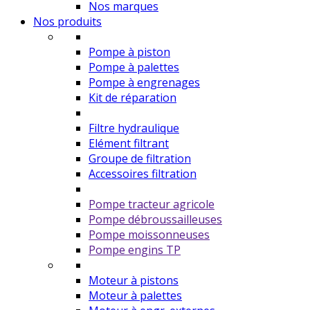
Nos marques
Nos produits
Pompe à piston
Pompe à palettes
Pompe à engrenages
Kit de réparation
Filtre hydraulique
Elément filtrant
Groupe de filtration
Accessoires filtration
Pompe tracteur agricole
Pompe débroussailleuses
Pompe moissonneuses
Pompe engins TP
Moteur à pistons
Moteur à palettes