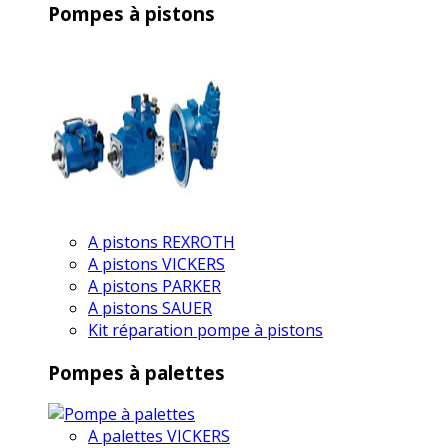
Pompes à pistons
A pistons REXROTH
A pistons VICKERS
A pistons PARKER
A pistons SAUER
Kit réparation pompe à pistons
Pompes à palettes
A palettes VICKERS