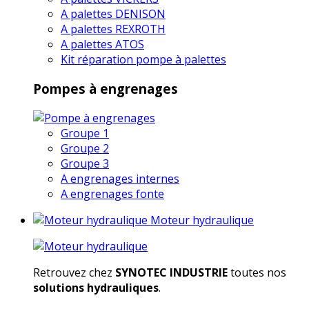
A palettes DENISON
A palettes REXROTH
A palettes ATOS
Kit réparation pompe à palettes
Pompes à engrenages
Groupe 1
Groupe 2
Groupe 3
A engrenages internes
A engrenages fonte
Moteur hydraulique
Retrouvez chez
SYNOTEC INDUSTRIE
toutes nos
solutions hydrauliques
.