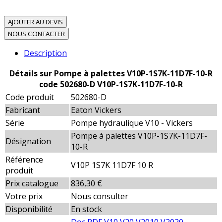
AJOUTER AU DEVIS
NOUS CONTACTER
Description
Détails sur Pompe à palettes V10P-1S7K-11D7F-10-R
code 502680-D V10P-1S7K-11D7F-10-R
Code produit
502680-D
Fabricant
Eaton Vickers
Série
Pompe hydraulique V10 - Vickers
Pompe à palettes V10P-1S7K-11D7F-
Désignation
10-R
Référence
V10P 1S7K 11D7F 10 R
produit
Prix catalogue
836,30 €
Votre prix
Nous consulter
Disponibilité
En stock