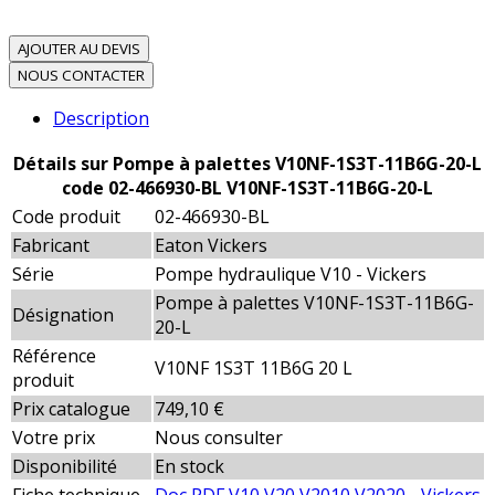
AJOUTER AU DEVIS
NOUS CONTACTER
Description
Détails sur Pompe à palettes V10NF-1S3T-11B6G-20-L
code 02-466930-BL V10NF-1S3T-11B6G-20-L
Code produit
02-466930-BL
Fabricant
Eaton Vickers
Série
Pompe hydraulique V10 - Vickers
Pompe à palettes V10NF-1S3T-11B6G-
Désignation
20-L
Référence
V10NF 1S3T 11B6G 20 L
produit
Prix catalogue
749,10 €
Votre prix
Nous consulter
Disponibilité
En stock