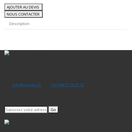
AJOUTER AU DEVIS
NOUS CONTACTER
Description
Nous
Contacter
Pour tout renseignement ou information, produit ou prestation,
contactez nos conseillers
Mail
info@synotec.fr
/ Tél
+33 (0)4 37 56 25 72
Notre
Newsletter
Soyez informé des dernières nouveautés et des promotions
Go
Nos