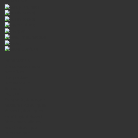
Partenaires
INFORMATION
Qui sommes-nous?
Nos offres
Nos produits
Nos marques
Secteurs
PRODUITS
Pompes hydrauliques
Moteurs hydrauliques
Valves hydrauliques
Vérins hydrauliques
Filtres hydrauliques
Accu hydraulique
Pneumatique