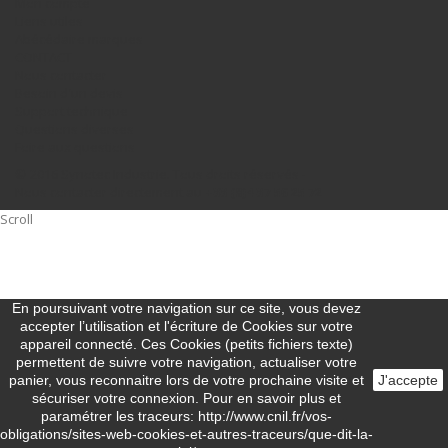
Mon compte
Liens utiles
Abécédaire marques
CONTACT
Nous contacter
Besoin d'un devis
Support technique
Questions diverses
Foire aux questions
© 2016 Synotec Industrie. Tous droits réservés -
Nous contacter directement au
+33 (0)4 37 56 25 72
Scroll
En poursuivant votre navigation sur ce site, vous devez
accepter l’utilisation et l'écriture de Cookies sur votre
appareil connecté. Ces Cookies (petits fichiers texte)
permettent de suivre votre navigation, actualiser votre
panier, vous reconnaitre lors de votre prochaine visite et
J'accepte
sécuriser votre connexion. Pour en savoir plus et
paramétrer les traceurs: http://www.cnil.fr/vos-
obligations/sites-web-cookies-et-autres-traceurs/que-dit-la-