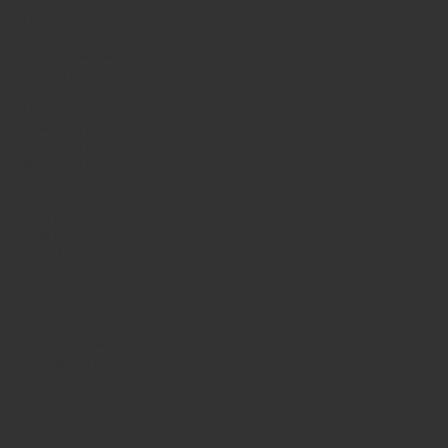
Electrique
SERVICES
Maintenance et réparation
Etude et réalisation
Echange standard
REPARATION
Réparation pompe
Réparation moteur
Réparation servo-valve
MARQUES
Bosch Rexroth
Eaton Vickers
Sauer Danfoss
Parker Denison
Hydro Leduc
Casappa
Atos
Hydac
TELECHARGEMENT
Catalogues / pdf
Fiches techniques
SUPPORT