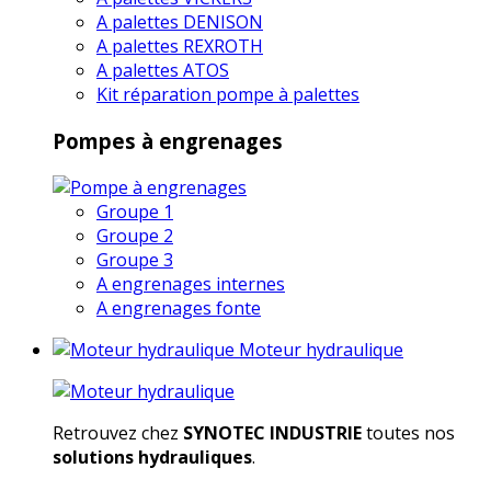
A palettes DENISON
A palettes REXROTH
A palettes ATOS
Kit réparation pompe à palettes
Pompes à engrenages
Groupe 1
Groupe 2
Groupe 3
A engrenages internes
A engrenages fonte
Moteur hydraulique
Retrouvez chez
SYNOTEC INDUSTRIE
toutes nos
solutions hydrauliques
.