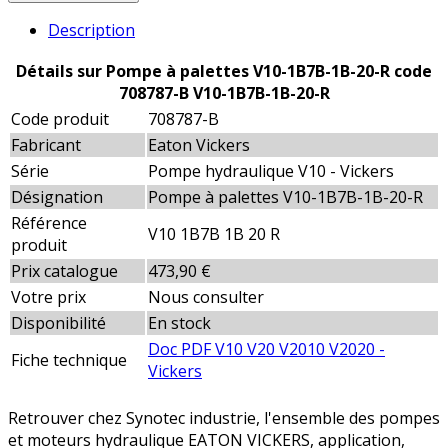
Description
Détails sur Pompe à palettes V10-1B7B-1B-20-R code
708787-B V10-1B7B-1B-20-R
Code produit
708787-B
Fabricant
Eaton Vickers
Série
Pompe hydraulique V10 - Vickers
Désignation
Pompe à palettes V10-1B7B-1B-20-R
Référence
V10 1B7B 1B 20 R
produit
Prix catalogue
473,90 €
Votre prix
Nous consulter
Disponibilité
En stock
Doc PDF V10 V20 V2010 V2020 -
Fiche technique
Vickers
Retrouver chez Synotec industrie, l'ensemble des pompes
et moteurs hydraulique EATON VICKERS, application,