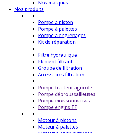
Nos marques
Nos produits
Pompe à piston
Pompe à palettes
Pompe à engrenages
Kit de réparation
Filtre hydraulique
Elément filtrant
Groupe de filtration
Accessoires filtration
Pompe tracteur agricole
Pompe débroussailleuses
Pompe moissonneuses
Pompe engins TP
Moteur à pistons
Moteur à palettes