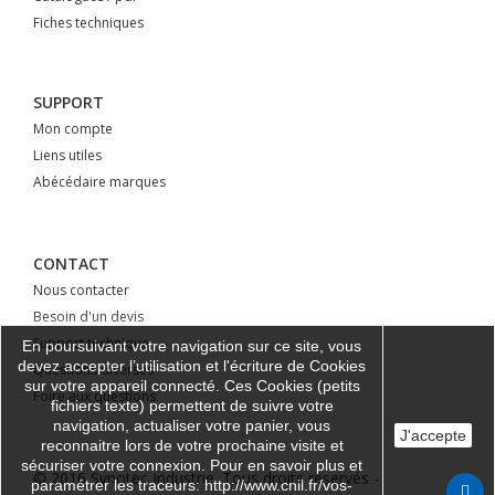
Fiches techniques
SUPPORT
Mon compte
Liens utiles
Abécédaire marques
CONTACT
Nous contacter
Besoin d'un devis
Support technique
En poursuivant votre navigation sur ce site, vous
devez accepter l’utilisation et l'écriture de Cookies
Questions diverses
sur votre appareil connecté. Ces Cookies (petits
Foire aux questions
fichiers texte) permettent de suivre votre
navigation, actualiser votre panier, vous
J'accepte
reconnaitre lors de votre prochaine visite et
sécuriser votre connexion. Pour en savoir plus et
© 2016 Synotec Industrie. Tous droits réservés -
paramétrer les traceurs: http://www.cnil.fr/vos-