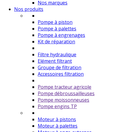
Nos marques
Nos produits
Pompe à piston
Pompe à palettes
Pompe à engrenages
Kit de réparation
Filtre hydraulique
Elément filtrant
Groupe de filtration
Accessoires filtration
Pompe tracteur agricole
Pompe débroussailleuses
Pompe moissonneuses
Pompe engins TP
Moteur à pistons
Moteur à palettes