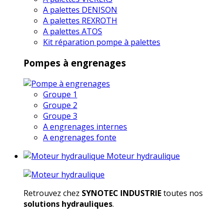
A palettes DENISON
A palettes REXROTH
A palettes ATOS
Kit réparation pompe à palettes
Pompes à engrenages
Groupe 1
Groupe 2
Groupe 3
A engrenages internes
A engrenages fonte
Moteur hydraulique
Retrouvez chez
SYNOTEC INDUSTRIE
toutes nos
solutions hydrauliques
.