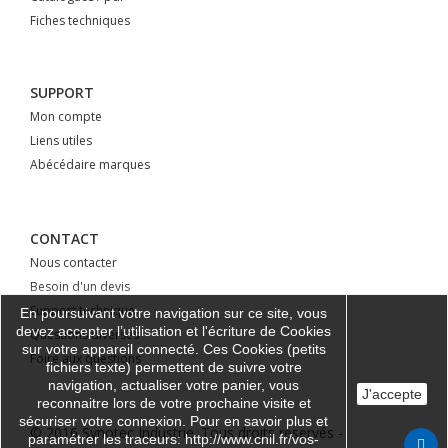
Fiches techniques
SUPPORT
Mon compte
Liens utiles
Abécédaire marques
CONTACT
Nous contacter
Besoin d'un devis
Support technique
En poursuivant votre navigation sur ce site, vous
devez accepter l’utilisation et l'écriture de Cookies
Questions diverses
sur votre appareil connecté. Ces Cookies (petits
Foire aux questions
fichiers texte) permettent de suivre votre
navigation, actualiser votre panier, vous
J'accepte
reconnaitre lors de votre prochaine visite et
sécuriser votre connexion. Pour en savoir plus et
© 2016 Synotec Industrie. Tous droits réservés -
paramétrer les traceurs: http://www.cnil.fr/vos-