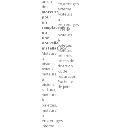
un ou
engrenages
des
externe
moteurs
Moteurs
pour
à
un
engrenages
remplacement
interne
ou
Moteurs
une
à
nouvelle
palettes
installation
?
Moteurs
Moteurs
orbitrols
à
Unités de
pistons
direction
axiaux,
Kit de
moteurs
réparation
à
Pochette
pistons
de joints
radiaux,
moteurs
à
palettes,
moteurs
à
engrenages
interne