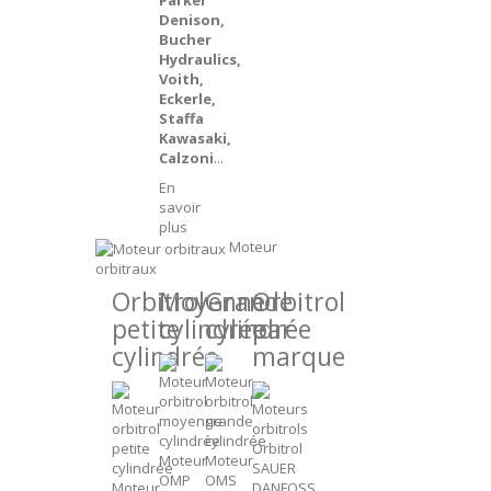
Parker
Denison,
Bucher
Hydraulics,
Voith,
Eckerle,
Staffa
Kawasaki,
Calzoni
...
En
savoir
plus
Moteur
orbitraux
Orbitrol
Moyenne
Grande
Orbitrol
petite
cylindrée
cylindrée
par
cylindrée
marque
Orbitrol
Moteur
Moteur
SAUER
OMP
OMS
Moteur
DANFOSS