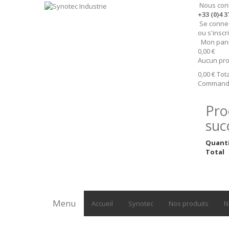
Nous con
+33 (0)4 3
Se conne
ou s'inscr
Mon pan
0,00 €
Aucun pro
0,00 €
Tota
Command
Pro
suc
Quant
Total
Menu
Accueil
Synotec
Nos produits
N