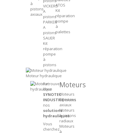
pistons
à
ATOS
VICKERS
pistons
Kit
A
axiaux
réparation
pistons
pompe
PARKER
à
A
palettes
pistons
SAUER
Kit
réparation
pompe
à
pistons
Moteur hydraulique
Moteurs
Retrouvez
chez
Moteurs
SYNOTEC
à pistons
INDUSTRIE
toutes
axiaux
nos
Moteurs
solutions
à pistons
hydrauliques
.
radiaux
Vous
Moteurs
cherchez
à