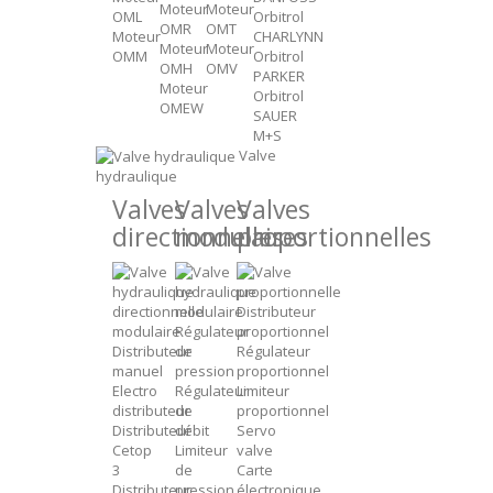
Moteur
Moteur
OML
Orbitrol
OMR
OMT
Moteur
CHARLYNN
Moteur
Moteur
OMM
Orbitrol
OMH
OMV
PARKER
Moteur
Orbitrol
OMEW
SAUER
M+S
Valve
hydraulique
Valves
Valves
Valves
directionnelles
modulaires
proportionnelles
Distributeur
Régulateur
proportionnel
Distributeur
de
Régulateur
manuel
pression
proportionnel
Electro
Régulateur
Limiteur
distributeur
de
proportionnel
Distributeur
débit
Servo
Cetop
Limiteur
valve
3
de
Carte
Distributeur
pression
électronique