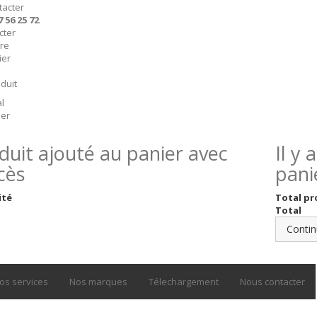
tacter
7 56 25 72
cter
ire
ier
duit
l
er
duit ajouté au panier avec
Il y
cès
pani
ité
Total pr
Total
Contin
os services
Nos marques
Télechargement
Nous contacter