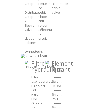
Cetop
Limiteur
Réparation
5
de
servo
Distributeur
débit
valve
Cetop
Clapet
7
anti
Electro
retour
valve
Sélecteur
à
de
clapet
circuit
Bobines
et
connecteurs
Filtration
Filtre
Elément
hydraulique
filtrant
Filtre
Elément
aspiration/retour
filtrant
Filre SPIN
HYDAC
ON
Elément
Filtre
filtrant
BP/HP
PALL
Groupe
Elément
de
filtrant