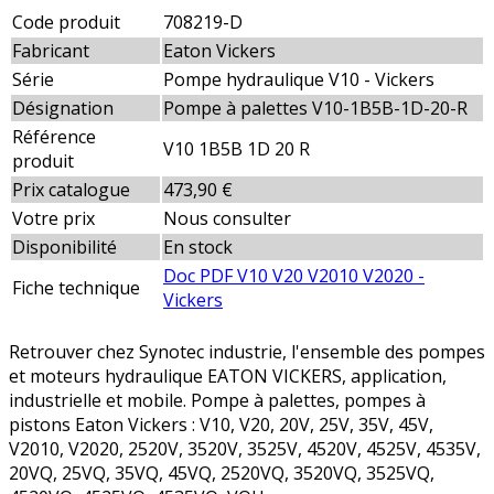
Code produit
708219-D
Fabricant
Eaton Vickers
Série
Pompe hydraulique V10 - Vickers
Désignation
Pompe à palettes V10-1B5B-1D-20-R
Référence
V10 1B5B 1D 20 R
produit
Prix catalogue
473,90 €
Votre prix
Nous consulter
Disponibilité
En stock
Doc PDF V10 V20 V2010 V2020 -
Fiche technique
Vickers
Retrouver chez Synotec industrie, l'ensemble des pompes
et moteurs hydraulique EATON VICKERS, application,
industrielle et mobile. Pompe à palettes, pompes à
pistons Eaton Vickers : V10, V20, 20V, 25V, 35V, 45V,
V2010, V2020, 2520V, 3520V, 3525V, 4520V, 4525V, 4535V,
20VQ, 25VQ, 35VQ, 45VQ, 2520VQ, 3520VQ, 3525VQ,