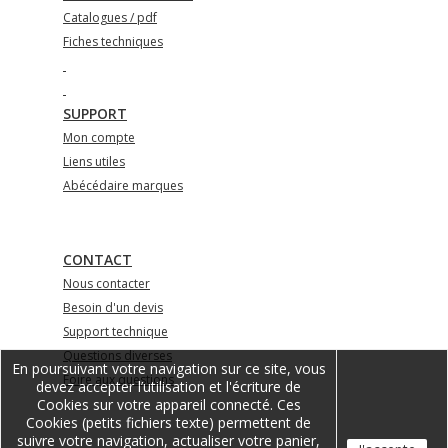
Catalogues / pdf
Fiches techniques
SUPPORT
Mon compte
Liens utiles
Abécédaire marques
CONTACT
Nous contacter
Besoin d'un devis
Support technique
Questions diverses
En poursuivant votre navigation sur ce site, vous
Foire aux questions
devez accepter l’utilisation et l'écriture de
Cookies sur votre appareil connecté. Ces
Cookies (petits fichiers texte) permettent de
suivre votre navigation, actualiser votre panier,