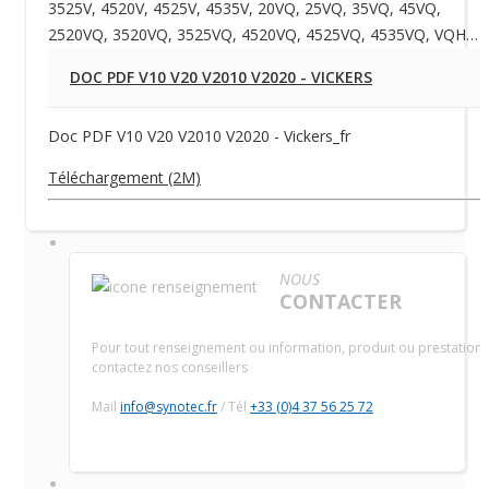
3525V, 4520V, 4525V, 4535V, 20VQ, 25VQ, 35VQ, 45VQ,
2520VQ, 3520VQ, 3525VQ, 4520VQ, 4525VQ, 4535VQ, VQH…
DOC PDF V10 V20 V2010 V2020 - VICKERS
Doc PDF V10 V20 V2010 V2020 - Vickers_fr
Téléchargement (2M)
NOUS
CONTACTER
Pour tout renseignement ou information, produit ou prestation,
contactez nos conseillers
Mail
info@synotec.fr
/ Tél
+33 (0)4 37 56 25 72