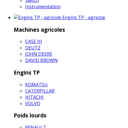
Switch
Instrumentation
Engins TP - agricole
Machines agricoles
CASE IH
DEUTZ
JOHN DEERE
DAVID BROWN
Engins TP
KOMATSU
CATERPILLAR
HITACHI
VOLVO
Poids lourds
RENAULT