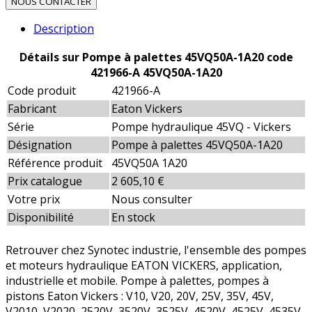
NOUS CONTACTER
Description
Détails sur Pompe à palettes 45VQ50A-1A20 code
421966-A 45VQ50A-1A20
Code produit
421966-A
Fabricant
Eaton Vickers
Série
Pompe hydraulique 45VQ - Vickers
Désignation
Pompe à palettes 45VQ50A-1A20
Référence produit
45VQ50A 1A20
Prix catalogue
2 605,10 €
Votre prix
Nous consulter
Disponibilité
En stock
Retrouver chez Synotec industrie, l'ensemble des pompes
et moteurs hydraulique EATON VICKERS, application,
industrielle et mobile. Pompe à palettes, pompes à
pistons Eaton Vickers : V10, V20, 20V, 25V, 35V, 45V,
V2010, V2020, 2520V, 3520V, 3525V, 4520V, 4525V, 4535V,