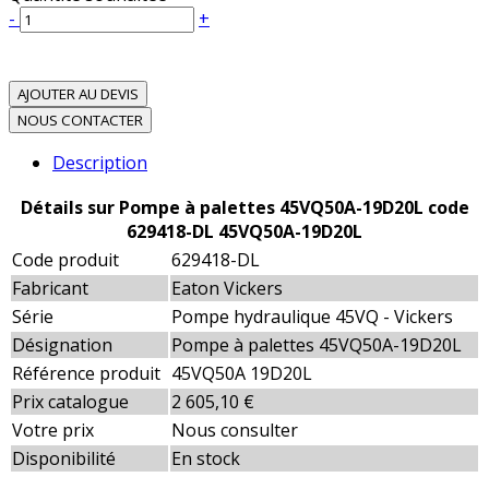
-
+
AJOUTER AU DEVIS
NOUS CONTACTER
Description
Détails sur Pompe à palettes 45VQ50A-19D20L code
629418-DL 45VQ50A-19D20L
Code produit
629418-DL
Fabricant
Eaton Vickers
Série
Pompe hydraulique 45VQ - Vickers
Désignation
Pompe à palettes 45VQ50A-19D20L
Référence produit
45VQ50A 19D20L
Prix catalogue
2 605,10 €
Votre prix
Nous consulter
Disponibilité
En stock