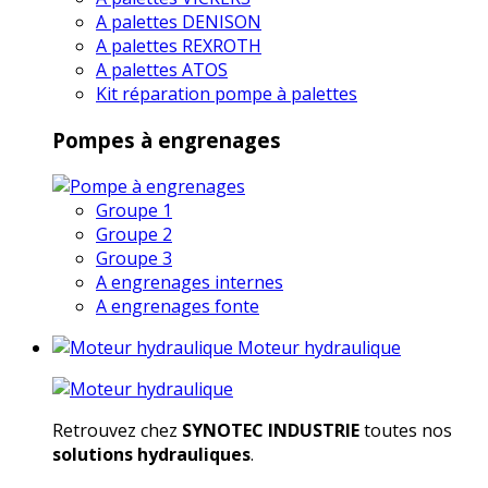
A palettes DENISON
A palettes REXROTH
A palettes ATOS
Kit réparation pompe à palettes
Pompes à engrenages
Groupe 1
Groupe 2
Groupe 3
A engrenages internes
A engrenages fonte
Moteur hydraulique
Retrouvez chez
SYNOTEC INDUSTRIE
toutes nos
solutions hydrauliques
.