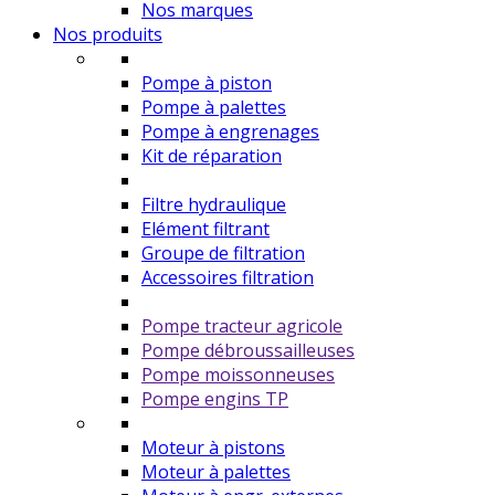
Nos marques
Nos produits
Pompe à piston
Pompe à palettes
Pompe à engrenages
Kit de réparation
Filtre hydraulique
Elément filtrant
Groupe de filtration
Accessoires filtration
Pompe tracteur agricole
Pompe débroussailleuses
Pompe moissonneuses
Pompe engins TP
Moteur à pistons
Moteur à palettes