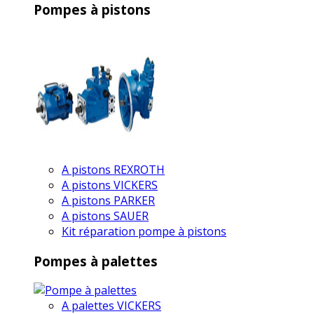
Pompes à pistons
A pistons REXROTH
A pistons VICKERS
A pistons PARKER
A pistons SAUER
Kit réparation pompe à pistons
Pompes à palettes
A palettes VICKERS