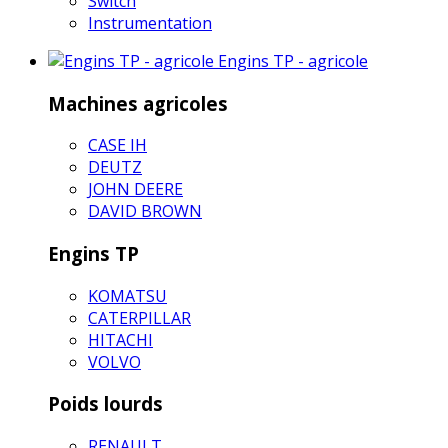
Switch
Instrumentation
Engins TP - agricole
Machines agricoles
CASE IH
DEUTZ
JOHN DEERE
DAVID BROWN
Engins TP
KOMATSU
CATERPILLAR
HITACHI
VOLVO
Poids lourds
RENAULT