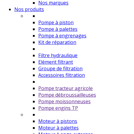
Nos marques
Nos produits
Pompe à piston
Pompe à palettes
Pompe à engrenages
Kit de réparation
Filtre hydraulique
Elément filtrant
Groupe de filtration
Accessoires filtration
Pompe tracteur agricole
Pompe débroussailleuses
Pompe moissonneuses
Pompe engins TP
Moteur à pistons
Moteur à palettes