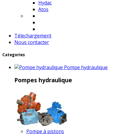
Hydac
Atos
Télechargement
Nous contacter
Categories
Pompe hydraulique
Pompes hydraulique
Pompe à pistons