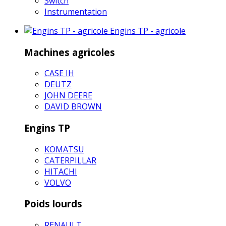
Switch
Instrumentation
Engins TP - agricole
Machines agricoles
CASE IH
DEUTZ
JOHN DEERE
DAVID BROWN
Engins TP
KOMATSU
CATERPILLAR
HITACHI
VOLVO
Poids lourds
RENAULT