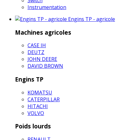
Switch
Instrumentation
Engins TP - agricole
Machines agricoles
CASE IH
DEUTZ
JOHN DEERE
DAVID BROWN
Engins TP
KOMATSU
CATERPILLAR
HITACHI
VOLVO
Poids lourds
RENAULT