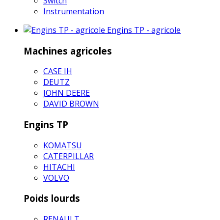
Switch
Instrumentation
Engins TP - agricole
Machines agricoles
CASE IH
DEUTZ
JOHN DEERE
DAVID BROWN
Engins TP
KOMATSU
CATERPILLAR
HITACHI
VOLVO
Poids lourds
RENAULT