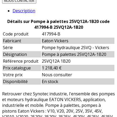
NOUS CONTACTER
Description
Détails sur Pompe à palettes 25VQ12A-1B20 code
417994-B 25VQ12A-1B20
Code produit
417994-B
Fabricant
Eaton Vickers
Série
Pompe hydraulique 25VQ - Vickers
Désignation
Pompe à palettes 25VQ12A-1B20
Référence produit
25VQ12A 1B20
Prix catalogue
1 218,40 €
Votre prix
Nous consulter
Disponibilité
En stock
Retrouver chez Synotec industrie, l'ensemble des pompes
et moteurs hydraulique EATON VICKERS, application,
industrielle et mobile. Pompe à palettes, pompes à
pistons Eaton Vickers : V10, V20, 20V, 25V, 35V, 45V,
V2010, V2020, 2520V, 3520V, 3525V, 4520V, 4525V, 4535V,