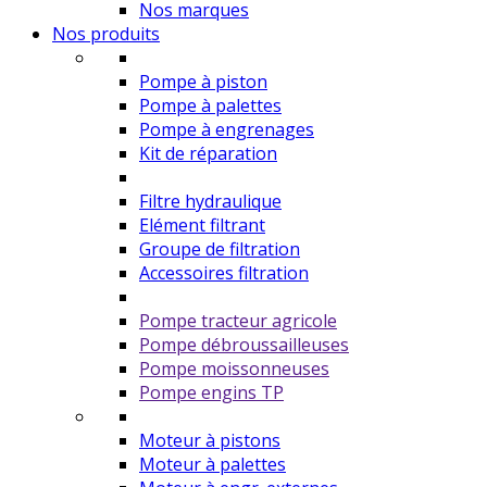
Nos marques
Nos produits
Pompe à piston
Pompe à palettes
Pompe à engrenages
Kit de réparation
Filtre hydraulique
Elément filtrant
Groupe de filtration
Accessoires filtration
Pompe tracteur agricole
Pompe débroussailleuses
Pompe moissonneuses
Pompe engins TP
Moteur à pistons
Moteur à palettes